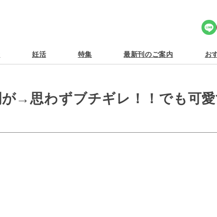
Share Icon
食
妊活
特集
最新刊のご案内
おす
劇が→思わずブチギレ！！でも可愛