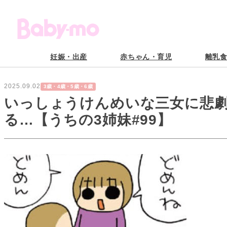
妊娠・出産
赤ちゃん・育児
離乳
2025.09.02
3歳・4歳・5歳・6歳
いっしょうけんめいな三女に悲
る…【うちの3姉妹#99】