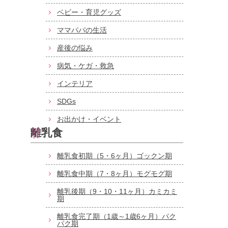
ベビー・育児グッズ
ママパパの生活
産後の悩み
病気・ケガ・救急
インテリア
SDGs
お出かけ・イベント
離乳食
離乳食初期（5・6ヶ月）ゴックン期
離乳食中期（7・8ヶ月）モグモグ期
離乳後期（9・10・11ヶ月）カミカミ
期
離乳食完了期（1歳～1歳6ヶ月）パク
パク期