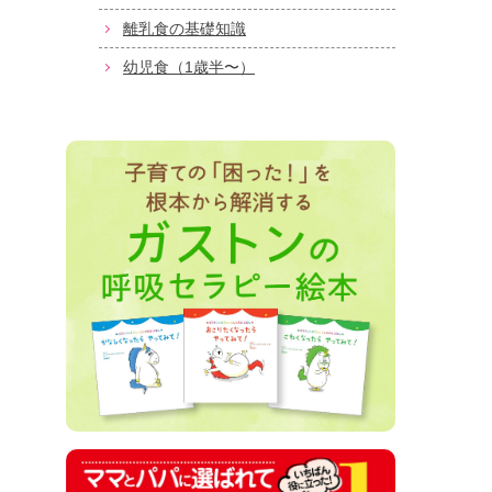
離乳食の基礎知識
幼児食（1歳半〜）