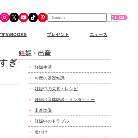
検
Instagram
X
YouTube
TikTok
Pinterest
会員登録
索
すめBOOKS
プレゼント
ニュース
妊娠・出産
すぎ
妊娠生活
お産の基礎知識
妊娠中の栄養・レシピ
妊娠出産体験談・インタビュー
出産準備
妊娠中のトラブル
名付け