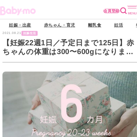
会員登録
妊娠・出産
赤ちゃん・育児
離乳食
妊活
2021.08.21
妊娠生活
【妊娠22週1日／予定日まで125日】赤
ちゃんの体重は300〜600gになりまし
た