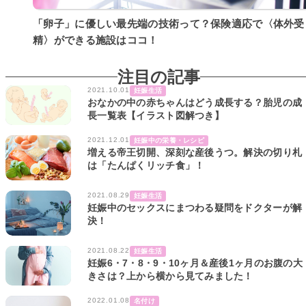
「卵子」に優しい最先端の技術って？保険適応で〈体外受
精〉ができる施設はココ！
注目の記事
2021.10.01
妊娠生活
おなかの中の赤ちゃんはどう成長する？胎児の成
長一覧表【イラスト図解つき】
2021.12.01
妊娠中の栄養・レシピ
増える帝王切開、深刻な産後うつ。解決の切り札
は「たんぱくリッチ食」！
2021.08.29
妊娠生活
妊娠中のセックスにまつわる疑問をドクターが解
決！
2021.08.22
妊娠生活
妊娠6・7・8・9・10ヶ月＆産後1ヶ月のお腹の大
きさは？上から横から見てみました！
2022.01.08
名付け