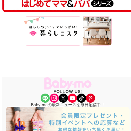
FOLLOW US!
Share Icon
Instagram
X
YouTube
TikTok
Pinterest
Baby-moの最新ニュースを毎日配信中！