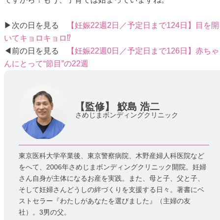
▶次の日を見る
【妊娠22週2日／予定日まで124日】目を開
いてキョロキョロ⁉
◀前の日を見る
【妊娠22週0日／予定日まで126日】赤ちゃ
んにとって“節目”の22週
【監修】
鮫島 浩二
さめじまボンディングクリニック
東京医科大学卒業後、東京警察病院、木野産婦人科医院など
をへて、2006年さめじまボンディングクリニック開院。妊婦
さん自身が主体になるお産を実践。また、母と子、父と子、
そして妊婦さんどうしの絆づくりを支援する日々。著書にベ
ストセラー『わたしがあなたを選びました』（主婦の友
社）。3男の父。