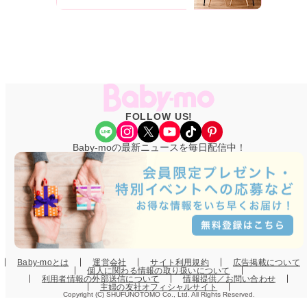
FOLLOW US!
Share Icon
Instagram
X
YouTube
TikTok
Pinterest
Baby-moの最新ニュースを毎日配信中！
Baby-moとは
運営会社
サイト利用規約
広告掲載について
個人に関わる情報の取り扱いについて
利用者情報の外部送信について
情報提供／お問い合わせ
主婦の友社オフィシャルサイト
Copyright (C) SHUFUNOTOMO Co., Ltd. All Rights Reserved.