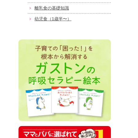
離乳食の基礎知識
幼児食（1歳半〜）