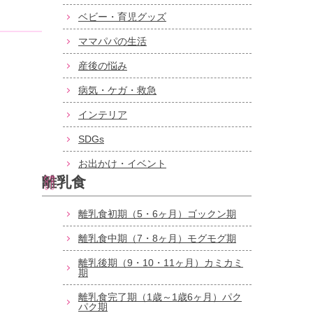
ベビー・育児グッズ
ママパパの生活
産後の悩み
病気・ケガ・救急
インテリア
SDGs
お出かけ・イベント
離乳食
離乳食初期（5・6ヶ月）ゴックン期
離乳食中期（7・8ヶ月）モグモグ期
離乳後期（9・10・11ヶ月）カミカミ
期
離乳食完了期（1歳～1歳6ヶ月）パク
パク期