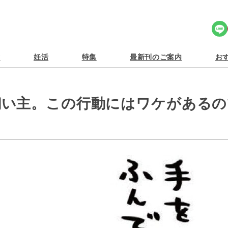
Share Icon
食
妊活
特集
最新刊のご案内
おす
飼い主。この行動にはワケがあるの