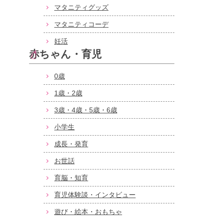
マタニティグッズ
マタニティコーデ
妊活
赤ちゃん・育児
0歳
1歳・2歳
3歳・4歳・5歳・6歳
小学生
成長・発育
お世話
育脳・知育
育児体験談・インタビュー
遊び・絵本・おもちゃ