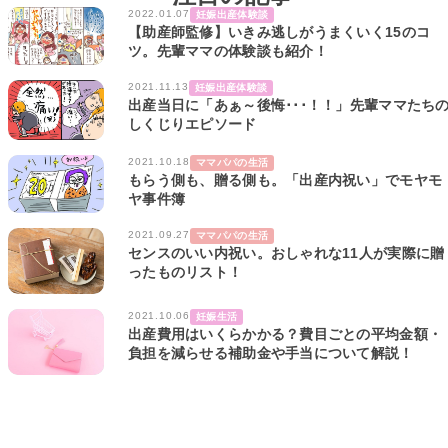
2022.01.07
妊娠出産体験談
【助産師監修】いきみ逃しがうまくいく15のコ
ツ。先輩ママの体験談も紹介！
2021.11.13
妊娠出産体験談
出産当日に「あぁ～後悔･･･！！」先輩ママたち
しくじりエピソード
2021.10.18
ママパパの生活
もらう側も、贈る側も。「出産内祝い」でモヤモ
ヤ事件簿
2021.09.27
ママパパの生活
センスのいい内祝い。おしゃれな11人が実際に贈
ったものリスト！
2021.10.06
妊娠生活
出産費用はいくらかかる？費目ごとの平均金額・
負担を減らせる補助金や手当について解説！