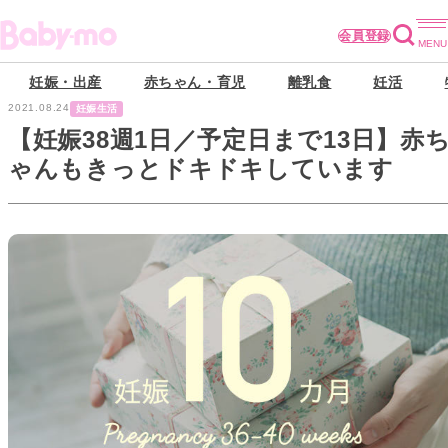
会員登録
妊娠・出産
赤ちゃん・育児
離乳食
妊活
2021.08.24
妊娠生活
【妊娠38週1日／予定日まで13日】赤
ゃんもきっとドキドキしています