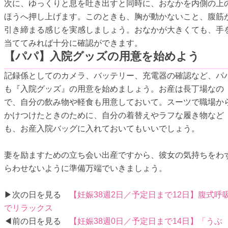
次に、ゆっくりと息を吐き出すと同時に、おなかを内側の上
ほうへ押し上げます。このときも、胸が動かないこと、腹筋
引き締まる感じを実感しましょう。おなかが大きくても、手
当ててみれば十分に確認ができます。
【パパ】入院グッズの用意を始めよう
記録係としてのカメラ、バッテリー、充電器の確認など、パ
も『入院グッズ』の用意を始めましょう。お産は長丁場なの
で、自分の飲み物や軽食も用意しておいて。スーツで職場か
かけつけたときのために、自分の着替えやラフな履き物など
も、お産入院バッグに入れておいてもいいでしょう。
妻を励ますための立ち会い出産ですから、彼女の気持ちをわ
らわせないように準備万端でいきましょう。
▶次の日を見る
【妊娠38週2日／予定日まで12日】腹式呼
でリラックス
◀前の日を見る
【妊娠38週0日／予定日まで14日】「うぶ