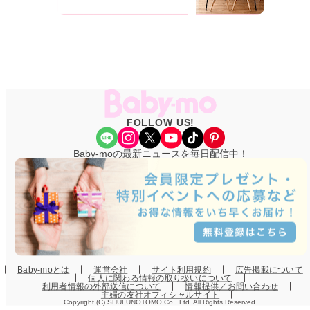
FOLLOW US!
Share Icon
Instagram
X
YouTube
TikTok
Pinterest
Baby-moの最新ニュースを毎日配信中！
Baby-moとは
運営会社
サイト利用規約
広告掲載について
個人に関わる情報の取り扱いについて
利用者情報の外部送信について
情報提供／お問い合わせ
主婦の友社オフィシャルサイト
Copyright (C) SHUFUNOTOMO Co., Ltd. All Rights Reserved.