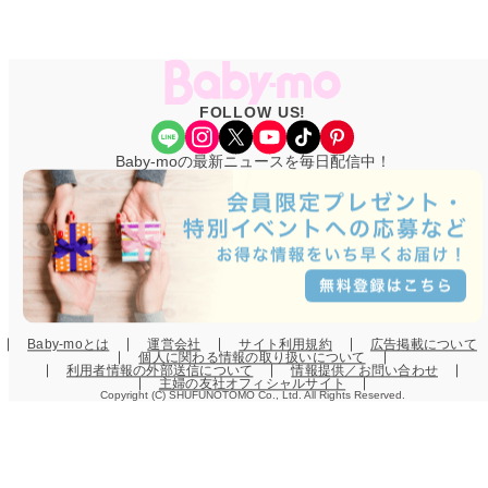
FOLLOW US!
Share Icon
Instagram
X
YouTube
TikTok
Pinterest
Baby-moの最新ニュースを毎日配信中！
Baby-moとは
運営会社
サイト利用規約
広告掲載について
個人に関わる情報の取り扱いについて
利用者情報の外部送信について
情報提供／お問い合わせ
主婦の友社オフィシャルサイト
Copyright (C) SHUFUNOTOMO Co., Ltd. All Rights Reserved.