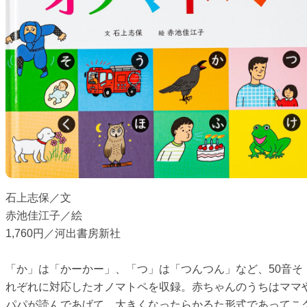
石上志保／文
赤池佳江子／絵
1,760円／河出書房新社
「か」は「かーかー」、「つ」は「つんつん」など、50音そ
れぞれに対応したオノマトペを収録。赤ちゃんのうちはママ
パパが読んであげて、大きくなったらかるた形式であってこ