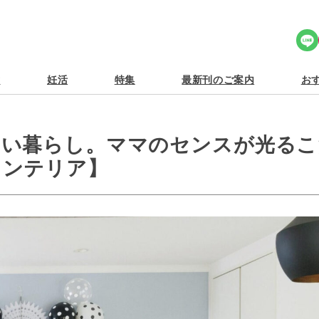
Share Icon
食
妊活
特集
最新刊のご案内
おす
いい暮らし。ママのセンスが光るこ
インテリア】