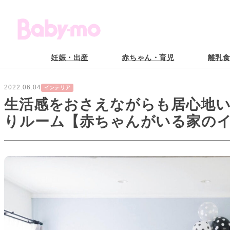
妊娠・出産
赤ちゃん・育児
離乳
2022.06.04
インテリア
生活感をおさえながらも居心地
りルーム【赤ちゃんがいる家の