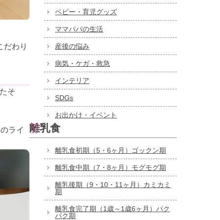
ベビー・育児グッズ
ママパパの生活
こだわり
産後の悩み
病気・ケガ・救急
インテリア
たそ
SDGs
お出かけ・イベント
離乳食
つのライ
離乳食初期（5・6ヶ月）ゴックン期
離乳食中期（7・8ヶ月）モグモグ期
離乳後期（9・10・11ヶ月）カミカミ
期
離乳食完了期（1歳～1歳6ヶ月）パク
パク期