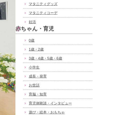
マタニティグッズ
マタニティコーデ
妊活
赤ちゃん・育児
0歳
1歳・2歳
3歳・4歳・5歳・6歳
小学生
成長・発育
お世話
育脳・知育
育児体験談・インタビュー
遊び・絵本・おもちゃ