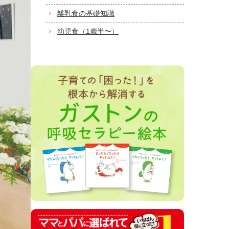
離乳食の基礎知識
幼児食（1歳半〜）