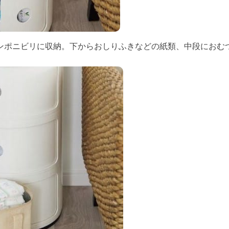
ンポニビリに収納。下からおしりふきなどの紙類、中段におむ