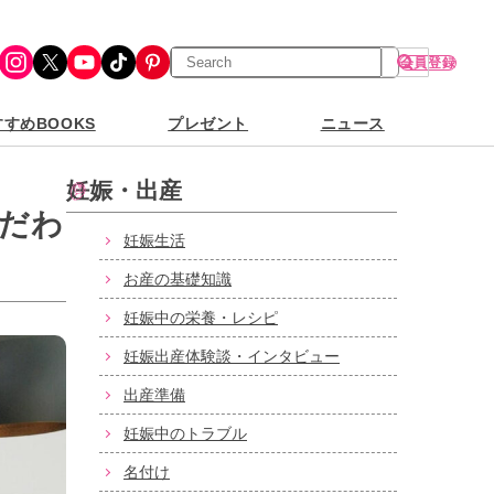
検
Instagram
X
YouTube
TikTok
Pinterest
会員登録
索
すめBOOKS
プレゼント
ニュース
妊娠・出産
だわ
妊娠生活
お産の基礎知識
妊娠中の栄養・レシピ
妊娠出産体験談・インタビュー
出産準備
妊娠中のトラブル
名付け