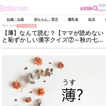
会員登録
妊娠・出産
赤ちゃん・育児
離乳食
妊活
2021.10.03
ママパパの生活
【薄】なんて読む？【ママが読めない
と恥ずかしい漢字クイズ⑦～秋の七草
編～】