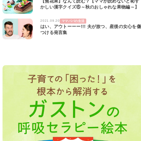
【無花果】なんて読む？【ママが読めないと恥ず
かしい漢字クイズ⑥～秋のおしゃれな果物編～】
2021.09.20
ママパパの生活
はい、アウトーーー!!! 夫が放つ、産後の女心を傷
つける発言集