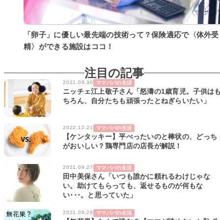
「卵子」に優しい最先端の技術って？保険適応で〈体外受
精〉ができる施設はココ！
注目の記事
2021.09.30
ママパパの生活
ニッチェ江上敬子さん「怒濤の1歳育児。子供は
ちろん、自分たちも頑張ったとねぎらいたい」
2022.12.21
ママパパの生活
【ケンタッキー】平べったいのと棒状の、どっち
がおいしい？鶏専門店の店長が解説！
2021.09.27
ママパパの生活
田中美保さん「いつも誰かに頼れるわけじゃな
い。助けてもらっても、返せるものが何もな
い･･･。と思っていた」
2021.09.26
ママパパの生活