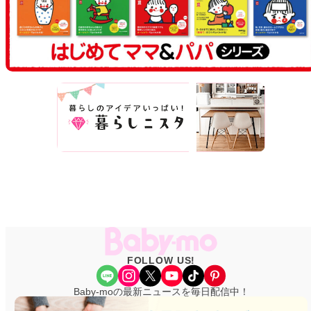
FOLLOW US!
Share Icon
Instagram
X
YouTube
TikTok
Pinterest
Baby-moの最新ニュースを毎日配信中！