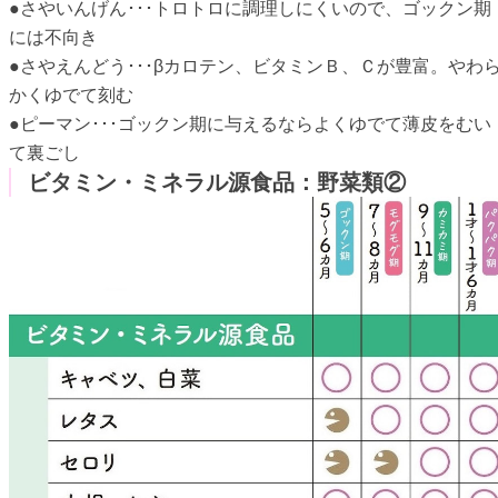
●さやいんげん･･･トロトロに調理しにくいので、ゴックン期
には不向き
●さやえんどう･･･βカロテン、ビタミンＢ、Ｃが豊富。やわ
かくゆでて刻む
●ピーマン･･･ゴックン期に与えるならよくゆでて薄皮をむい
て裏ごし
ビタミン・ミネラル源食品：野菜類②