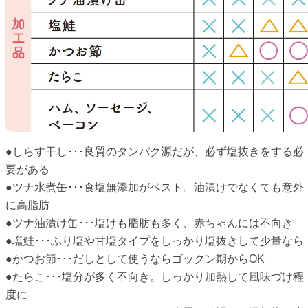
●しらす干し･･･良質のタンパク源だが、必ず塩抜きをする必
要がある
●ツナ水煮缶･･･食塩無添加がベスト。油漬けでなくても意外
に高脂肪
●ツナ油漬け缶･･･塩けも脂肪も多く、赤ちゃんには不向き
●塩鮭･･･ふり塩や甘塩タイプをしっかり塩抜きして少量なら
●かつお節･･･だしとして使うならゴックン期からOK
●たらこ･･･塩分が多く不向き。しっかり加熱して風味づけ程
度に