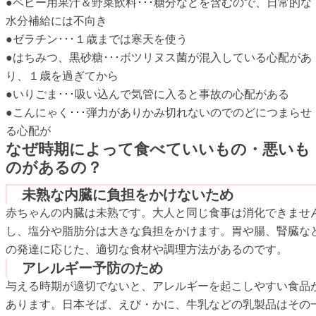
●ベビー用果汁＆野菜飲料･･･糖分などを含むので、日常的な
水分補給には不向き
●ゼラチン･･･１歳までは寒天を使う
●はちみつ、黒砂糖･･･ボツリヌス菌が混入している心配があ
り、１歳を過ぎてから
●いりごま･･･吸い込んで気管に入ると事故の心配がある
●こんにゃく･･･弾力がありかみ切れないのでのどにつまらせ
る心配が
なぜ時期によって食べていいもの・悪いも
のがあるの？
未熟な内臓に負担をかけないため
赤ちゃんの内臓は未熟です。大人と同じ食事は消化できませ
し、塩分や脂肪分は大きな負担をかけます。胃や腸、腎臓な
の発達に応じた、適切な食材や調理方法があるのです。
アレルギー予防のため
与える時期が適切でないと、アレルギーを起こしやすい食品
あります。日本そば、えび・かに、牛乳などの乳製品はその