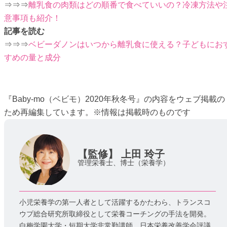
⇒⇒⇒
離乳食の肉類はどの順番で食べていいの？冷凍方法や
意事項も紹介！
記事を読む
⇒⇒⇒
ベビーダノンはいつから離乳食に使える？子どもにお
すめの量と成分
『Baby-mo（ベビモ）2020年秋冬号』の内容をウェブ掲載の
ため再編集しています。※情報は掲載時のものです
【監修】
上田 玲子
管理栄養士、博士（栄養学）
小児栄養学の第一人者として活躍するかたわら、トランスコ
ウプ総合研究所取締役として栄養コーチングの手法を開発。
白梅学園大学・短期大学非常勤講師。日本栄養改善学会評議