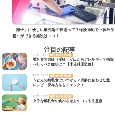
「卵子」に優しい最先端の技術って？保険適応で〈体外受
精〉ができる施設はココ！
注目の記事
2021.08.27
離乳食の基礎知識
離乳食で発疹（湿疹）が出たらアレルギー？病院
へ行くべき症状は？【小児科医監修】
2021.08.25
離乳食の基礎知識
うどんの離乳食はいつから？月齢に合わせた量・
レシピ・保存方法をチェック！
2021.08.23
離乳食の基礎知識
上手な離乳食の食べさせ方のコツや注意点