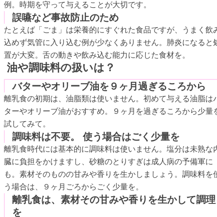
例。時期を守って与えることが大切です。
誤嚥など事故防止のため
たとえば「ごま」は栄養的にすぐれた食品ですが、うまく飲
込めず気管に入り込む例が少なくありません。肺炎になると
置が大変。舌の動きや飲み込む能力に応じた食材を。
油や調味料の扱いは？
バターやオリーブ油を９ヶ月過ぎるころから
離乳食の初期は、油脂類は使いません。初めて与える油脂は
ターやオリーブ油がおすすめ。９ヶ月を過ぎるころから少量
試してみて。
調味料は不要。 使う場合はごく少量を
離乳食時代には基本的に調味料は使いません。塩分は未熟な
臓に負担をかけますし、砂糖のとりすぎは成人病の予備軍に
も。素材そのものの甘みや香りを生かしましょう。調味料を
う場合は、９ヶ月ごろからごく少量を。
離乳食は、素材その甘みや香りを生かして調理
を